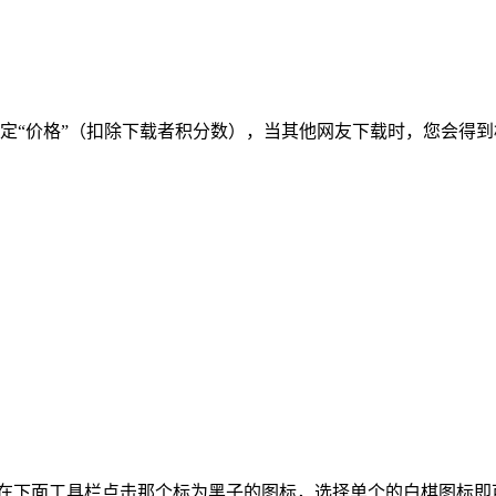
定“价格”（扣除下载者积分数
），当其他网友下载时，您会得到
在下面工
具栏点击那个标为黑子的图标，选
择单个的白棋图标即