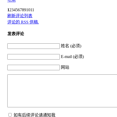
引用
1
2
3
4
5
6
7
8
9
10
11
刷新评论列表
评论的 RSS 供稿.
发表评论
姓名 (必须)
E-mail (必须)
网站
如有后续评论请通知我